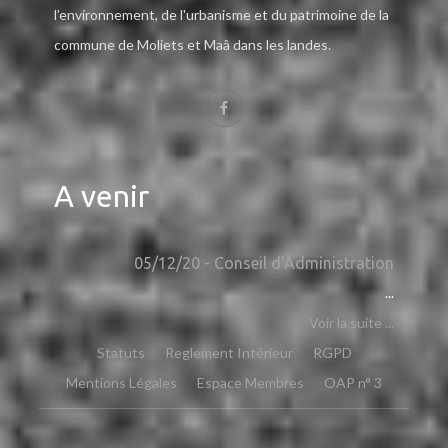
l’environnement, de l'urbanisme et du patrimoine de la
commune de Moliets et Maâ dans les landes.
A venir
05/12/20 - Conseil d'Administration
...
Voir la suite ...
Statuts
Reglement Intérieur
RGPD
Mentions Légales
Espace Membres
OAP n° 3